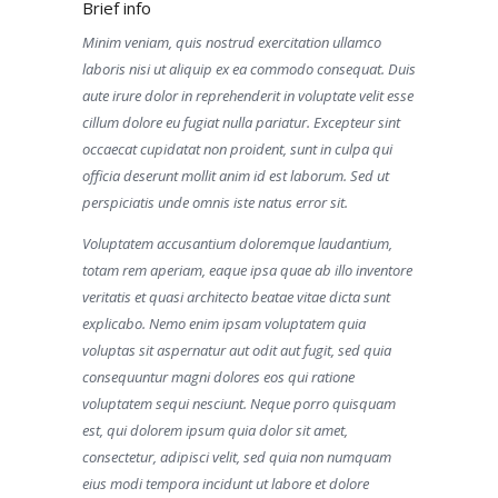
Brief info
Minim veniam, quis nostrud exercitation ullamco
laboris nisi ut aliquip ex ea commodo consequat. Duis
aute irure dolor in reprehenderit in voluptate velit esse
cillum dolore eu fugiat nulla pariatur. Excepteur sint
occaecat cupidatat non proident, sunt in culpa qui
officia deserunt mollit anim id est laborum. Sed ut
perspiciatis unde omnis iste natus error sit.
Voluptatem accusantium doloremque laudantium,
totam rem aperiam, eaque ipsa quae ab illo inventore
veritatis et quasi architecto beatae vitae dicta sunt
explicabo. Nemo enim ipsam voluptatem quia
voluptas sit aspernatur aut odit aut fugit, sed quia
consequuntur magni dolores eos qui ratione
voluptatem sequi nesciunt. Neque porro quisquam
est, qui dolorem ipsum quia dolor sit amet,
consectetur, adipisci velit, sed quia non numquam
eius modi tempora incidunt ut labore et dolore