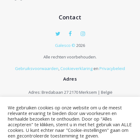
Contact
Galesco ©
2026
Alle rechten voorbehouden.
Gebruiksvoorwaarden
,
Cookieverklaring
en
Privacybeleid
Adres
Adres: Bredabaan 27 2170 Merksem | België
Contact:
+32 33 75 96 00
We gebruiken cookies op onze website om u de meest
E-mail:
info@galesco.be
relevante ervaring te bieden door uw voorkeuren en
Maandag - Zaterdag: 9:00 - 18:00
herhaalde bezoeken te onthouden. Door op "Alles
accepteren" te klikken, stemt u in met het gebruik van ALLE
cookies. U kunt echter naar "Cookie-instellingen" gaan om
een gecontroleerde toestemming te geven.