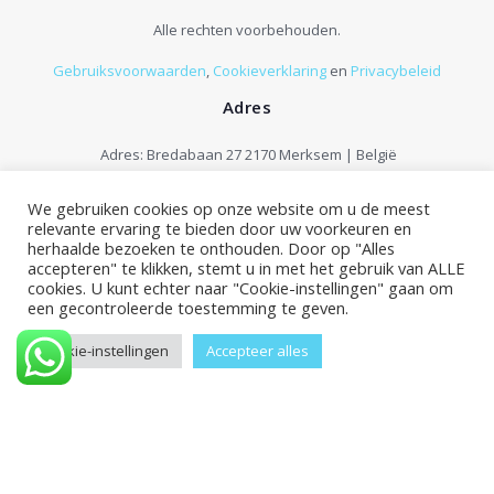
Alle rechten voorbehouden.
Gebruiksvoorwaarden
,
Cookieverklaring
en
Privacybeleid
Adres
Adres: Bredabaan 27 2170 Merksem | België
Contact:
+32 33 75 96 00
We gebruiken cookies op onze website om u de meest
E-mail:
info@galesco.be
relevante ervaring te bieden door uw voorkeuren en
Maandag - Zaterdag: 9:00 - 18:00
herhaalde bezoeken te onthouden. Door op "Alles
accepteren" te klikken, stemt u in met het gebruik van ALLE
cookies. U kunt echter naar "Cookie-instellingen" gaan om
een gecontroleerde toestemming te geven.
Cookie-instellingen
Accepteer alles