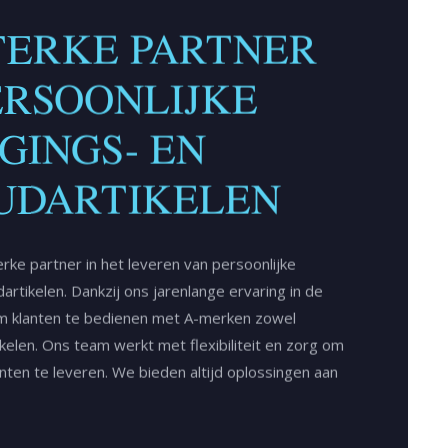
TERKE PARTNER
ERSOONLIJKE
GINGS- EN
UDARTIKELEN
rke partner in het leveren van persoonlijke
artikelen. Dankzij ons jarenlange ervaring in de
 om klanten te bedienen met A-merken zowel
ikelen. Ons team werkt met flexibiliteit en zorg om
anten te leveren. We bieden altijd oplossingen aan