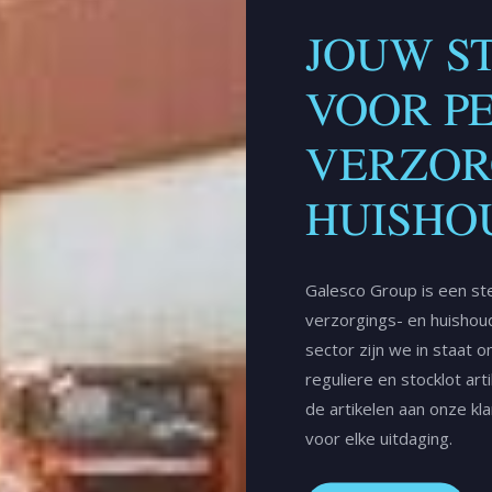
JOUW S
VOOR P
VERZOR
HUISHO
Galesco Group is een ste
verzorgings- en huishoud
sector zijn we in staat
reguliere en stocklot art
de artikelen aan onze kl
voor elke uitdaging.