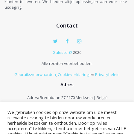
klanten te leveren. We bieden altijd oplossingen aan voor elke
uitdaging.
Contact
Galesco ©
2026
Alle rechten voorbehouden.
Gebruiksvoorwaarden
,
Cookieverklaring
en
Privacybeleid
Adres
Adres: Bredabaan 27 2170 Merksem | België
Contact:
+32 33 75 96 00
E-mail:
info@galesco.be
We gebruiken cookies op onze website om u de meest
relevante ervaring te bieden door uw voorkeuren en
Maandag - Zaterdag: 9:00 - 18:00
herhaalde bezoeken te onthouden. Door op "Alles
accepteren" te klikken, stemt u in met het gebruik van ALLE
cookies. U kunt echter naar "Cookie-instellingen" gaan om